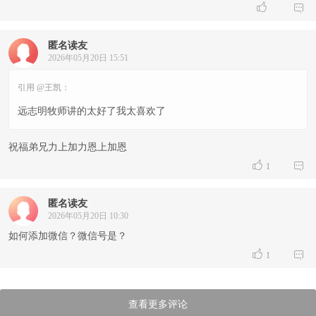


匿名读友
2026年05月20日 15:51
引用 @王凯：
远志明牧师讲的太好了我太喜欢了
祝福弟兄力上加力恩上加恩


1
匿名读友
2026年05月20日 10:30
如何添加微信？微信号是？


1
查看更多评论