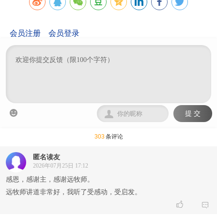
会员注册
会员登录


提 交
303
条评论
匿名读友
2026年07月25日 17:12
感恩，感谢主，感谢远牧师。
远牧师讲道非常好，我听了受感动，受启发。

