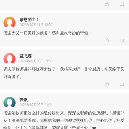


蒙恩的尘土
2026年07月11日 16:56
感谢天父一切美好的预备！感谢圣灵奇妙的带领！


蓝飞碟.
2026年07月08日 09:30
远志明牧师讲的耶稣颂太好了！我很喜欢听，非常感恩，今天终于又
能听讲了。


静默
2026年07月05日 21:34
感谢远牧师把这么好的道传讲出来。深深被耶稣的爱所感动！感谢耶
稣！深深地爱着你，我愿把我的一切仰望交托给你，把心给你，把爱
给你…让主的心意得满足，荣耀見证上帝就是爱！❤️