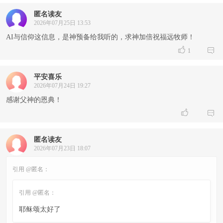
匿名读友
2026年07月25日 13:53
AI与信仰这信息，是神预备给我听的，求神加倍祝福远牧师！


1
平安喜乐
2026年07月24日 19:27
感谢父神的恩典！


匿名读友
2026年07月23日 18:07
引用 @匿名：
引用 @匿名：
耶稣颂太好了