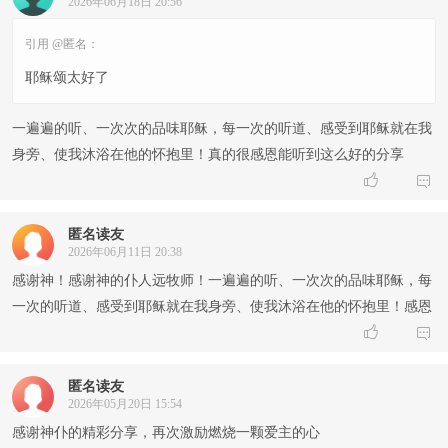
2026年06月18日 20:56
引用 @匿名：
耶稣颂太好了
一遍遍的听、一次次的品味耶稣，每一次的听道、感受到耶稣就在我
身旁、使我沐浴在他的怀抱里！真的很感恩能听到这么好的分享


匿名读友
2026年06月11日 20:38
感谢神！感谢神的仆人远牧师！一遍遍的听、一次次的品味耶稣，每
一次的听道、感受到耶稣就在我身旁、使我沐浴在他的怀抱里！感恩


匿名读友
2026年05月20日 15:54
感谢神仆的精彩分享，再次激励燃烧一颗爱主的心