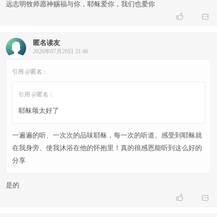
远志明牧师愿神赐福与你，耶稣爱你，我们也爱你


匿名读友
2026年07月20日 21:46
引用 @匿名：
引用 @匿名：
耶稣颂太好了
一遍遍的听、一次次的品味耶稣，每一次的听道、感受到耶稣就
在我身旁、使我沐浴在他的怀抱里！真的很感恩能听到这么好的
分享
是的

