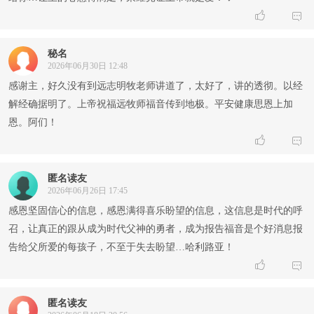


秘名
2026年06月30日 12:48
感谢主，好久没有到远志明牧老师讲道了，太好了，讲的透彻。以经
解经确据明了。上帝祝福远牧师福音传到地极。平安健康思恩上加
恩。阿们！


匿名读友
2026年06月26日 17:45
感恩坚固信心的信息，感恩满得喜乐盼望的信息，这信息是时代的呼
召，让真正的跟从成为时代父神的勇者，成为报告福音是个好消息报
告给父所爱的每孩子，不至于失去盼望…哈利路亚！


匿名读友