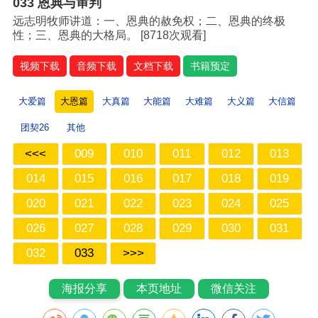
033 恩典与审判
远志明牧师讲道：一、恩典的赦免权；二、恩典的终极
性；三、恩典的大格局。 [
8718次观看]
视频下载
音频下载
文档下载
书籍预定
大爱篇
大恩篇
大真篇
大能篇
大难篇
大义篇
大信篇
团契26
其他
<<<
009
010
011
012
013
014
015
016
017
018
019
020
021
022
023
024
025
026
027
028
029
030
031
032
033
>>>
海报分享
本页地址
微信关注