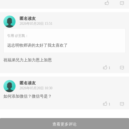


匿名读友
2026年05月20日 15:51
引用 @王凯：
远志明牧师讲的太好了我太喜欢了
祝福弟兄力上加力恩上加恩


1
匿名读友
2026年05月20日 10:30
如何添加微信？微信号是？


1
查看更多评论