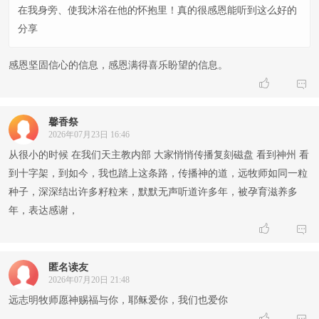
在我身旁、使我沐浴在他的怀抱里！真的很感恩能听到这么好的
分享
感恩坚固信心的信息，感恩满得喜乐盼望的信息。


馨香祭
2026年07月23日 16:46
从很小的时候 在我们天主教内部 大家悄悄传播复刻磁盘 看到神州 看
到十字架，到如今，我也踏上这条路，传播神的道，远牧师如同一粒
种子，深深结出许多籽粒来，默默无声听道许多年，被孕育滋养多
年，表达感谢，


匿名读友
2026年07月20日 21:48
远志明牧师愿神赐福与你，耶稣爱你，我们也爱你

