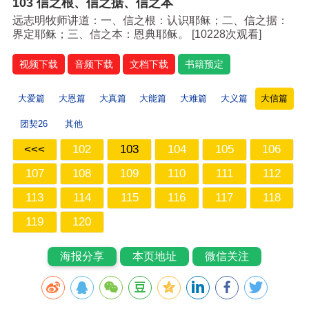
103 信之根、信之据、信之本
远志明牧师讲道：一、信之根：认识耶稣；二、信之据：
界定耶稣；三、信之本：恩典耶稣。 [
10228次观看]
视频下载
音频下载
文档下载
书籍预定
大爱篇
大恩篇
大真篇
大能篇
大难篇
大义篇
大信篇
团契26
其他
<<<
102
103
104
105
106
107
108
109
110
111
112
113
114
115
116
117
118
119
120
海报分享
本页地址
微信关注