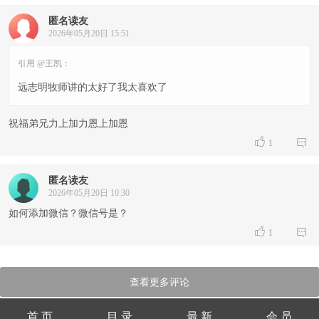
匿名读友
2026年05月20日 15:51
引用 @王凯：
远志明牧师讲的太好了我太喜欢了
祝福弟兄力上加力恩上加恩


1
匿名读友
2026年05月20日 10:30
如何添加微信？微信号是？


1
查看更多评论
首 页
目 录
最 新
会 员