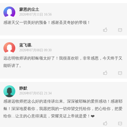
蒙恩的尘土
2026年07月11日 16:56
感谢天父一切美好的预备！感谢圣灵奇妙的带领！


蓝飞碟.
2026年07月08日 09:30
远志明牧师讲的耶稣颂太好了！我很喜欢听，非常感恩，今天终于又
能听讲了。


静默
2026年07月05日 21:34
感谢远牧师把这么好的道传讲出来。深深被耶稣的爱所感动！感谢耶
稣！深深地爱着你，我愿把我的一切仰望交托给你，把心给你，把爱
给你…让主的心意得满足，荣耀見证上帝就是爱！❤️

