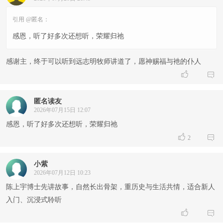
引用 @匿名：
感恩，听了好多次还想听，荣耀归祂
感谢主，终于可以听到远志明牧师讲道了，愿神赐福与衪的仆人


匿名读友
2026年07月15日 12:07
感恩，听了好多次还想听，荣耀归祂


2
小紫
2026年07月12日 10:23
陈上宇博士先讲故事，自然长出骨架，重历史与生活共情，适合新人
入门、沉浸式聆听

