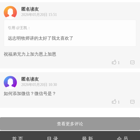
匿名读友
2026年05月20日 15:51
引用 @王凯：
远志明牧师讲的太好了我太喜欢了
祝福弟兄力上加力恩上加恩


1
匿名读友
2026年05月20日 10:30
如何添加微信？微信号是？


1
查看更多评论
首 页
目 录
最 新
会 员