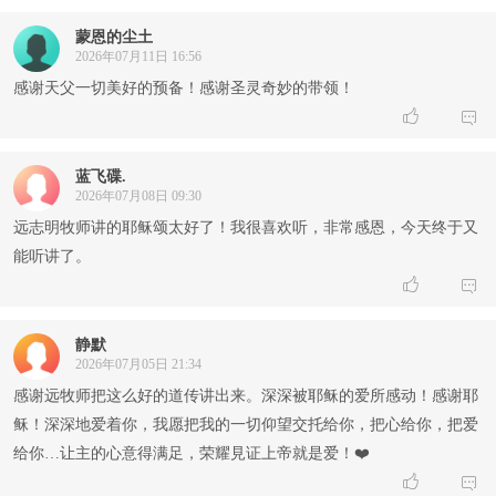
蒙恩的尘土
2026年07月11日 16:56
感谢天父一切美好的预备！感谢圣灵奇妙的带领！


蓝飞碟.
2026年07月08日 09:30
远志明牧师讲的耶稣颂太好了！我很喜欢听，非常感恩，今天终于又
能听讲了。


静默
2026年07月05日 21:34
感谢远牧师把这么好的道传讲出来。深深被耶稣的爱所感动！感谢耶
稣！深深地爱着你，我愿把我的一切仰望交托给你，把心给你，把爱
给你…让主的心意得满足，荣耀見证上帝就是爱！❤️

