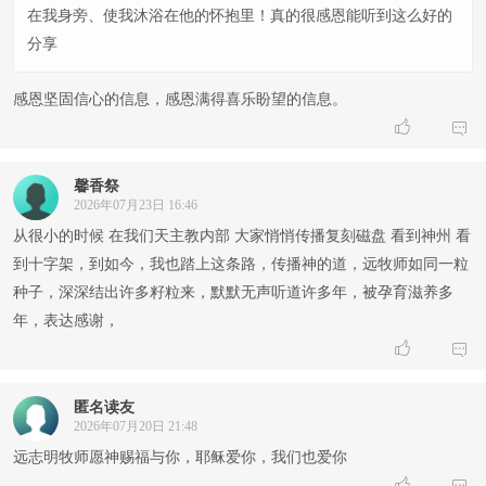
在我身旁、使我沐浴在他的怀抱里！真的很感恩能听到这么好的
分享
感恩坚固信心的信息，感恩满得喜乐盼望的信息。


馨香祭
2026年07月23日 16:46
从很小的时候 在我们天主教内部 大家悄悄传播复刻磁盘 看到神州 看
到十字架，到如今，我也踏上这条路，传播神的道，远牧师如同一粒
种子，深深结出许多籽粒来，默默无声听道许多年，被孕育滋养多
年，表达感谢，


匿名读友
2026年07月20日 21:48
远志明牧师愿神赐福与你，耶稣爱你，我们也爱你

