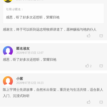
引用 @匿名：
感恩，听了好多次还想听，荣耀归祂
感谢主，终于可以听到远志明牧师讲道了，愿神赐福与衪的仆人


匿名读友
2026年07月15日 12:07
感恩，听了好多次还想听，荣耀归祂


2
小紫
2026年07月12日 10:23
陈上宇博士先讲故事，自然长出骨架，重历史与生活共情，适合新人
入门、沉浸式聆听

