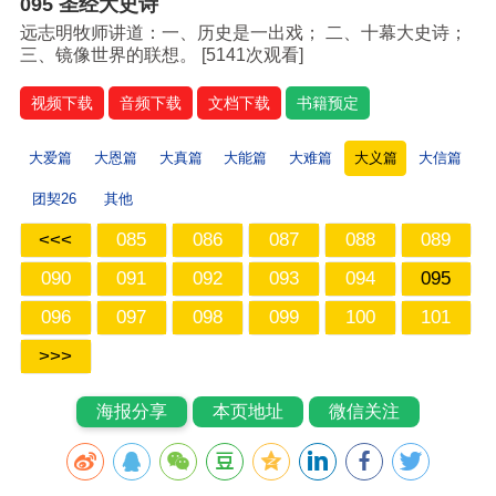
095 圣经大史诗
远志明牧师讲道：一、历史是一出戏； 二、十幕大史诗；
三、镜像世界的联想。 [
5141次观看]
视频下载
音频下载
文档下载
书籍预定
大爱篇
大恩篇
大真篇
大能篇
大难篇
大义篇
大信篇
团契26
其他
<<<
085
086
087
088
089
090
091
092
093
094
095
096
097
098
099
100
101
>>>
海报分享
本页地址
微信关注