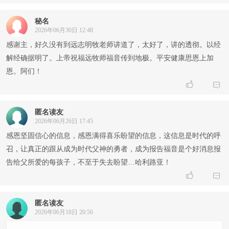
秘名
2026年06月30日 12:48
感谢主，好久没有到远志明牧老师讲道了，太好了，讲的透彻。以经
解经确据明了。上帝祝福远牧师福音传到地极。平安健康思恩上加
恩。阿们！


匿名读友
2026年06月26日 17:45
感恩坚固信心的信息，感恩满得喜乐盼望的信息，这信息是时代的呼
召，让真正的跟从成为时代父神的勇者，成为报告福音是个好消息报
告给父所爱的每孩子，不至于失去盼望…哈利路亚！


匿名读友
2026年06月18日 20:56