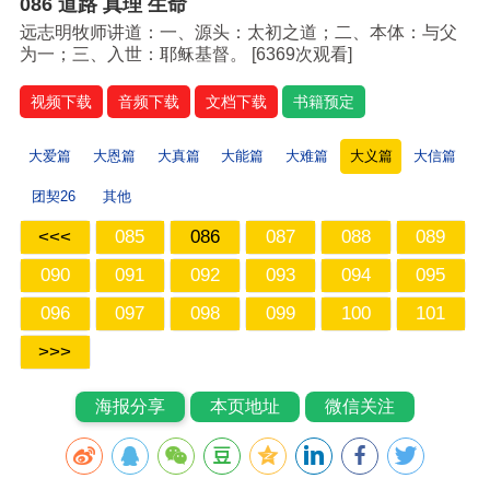
086 道路 真理 生命
远志明牧师讲道：一、源头：太初之道；二、本体：与父
为一；三、入世：耶稣基督。 [
6369次观看]
视频下载
音频下载
文档下载
书籍预定
大爱篇
大恩篇
大真篇
大能篇
大难篇
大义篇
大信篇
团契26
其他
<<<
085
086
087
088
089
090
091
092
093
094
095
096
097
098
099
100
101
>>>
海报分享
本页地址
微信关注