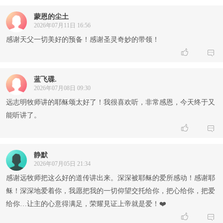
蒙恩的尘土
2026年07月11日 16:56
感谢天父一切美好的预备！感谢圣灵奇妙的带领！


蓝飞碟.
2026年07月08日 09:30
远志明牧师讲的耶稣颂太好了！我很喜欢听，非常感恩，今天终于又
能听讲了。


静默
2026年07月05日 21:34
感谢远牧师把这么好的道传讲出来。深深被耶稣的爱所感动！感谢耶
稣！深深地爱着你，我愿把我的一切仰望交托给你，把心给你，把爱
给你…让主的心意得满足，荣耀見证上帝就是爱！❤️

