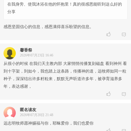
在我身旁、使我沐浴在他的怀抱里！真的很感恩能听到这么好的
分享
感恩坚固信心的信息，感恩满得喜乐盼望的信息。


馨香祭
2026年07月23日 16:46
从很小的时候 在我们天主教内部 大家悄悄传播复刻磁盘 看到神州 看
到十字架，到如今，我也踏上这条路，传播神的道，远牧师如同一粒
种子，深深结出许多籽粒来，默默无声听道许多年，被孕育滋养多
年，表达感谢，


匿名读友
2026年07月20日 21:48
远志明牧师愿神赐福与你，耶稣爱你，我们也爱你

