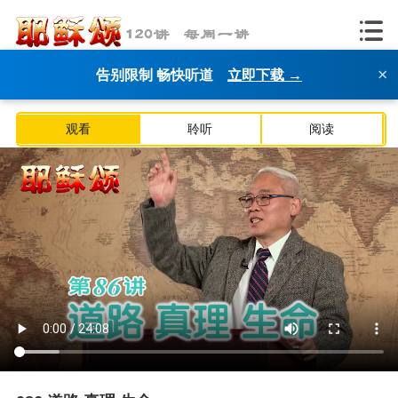
×
告别限制 畅快听道
立即下载 →
观看
聆听
阅读