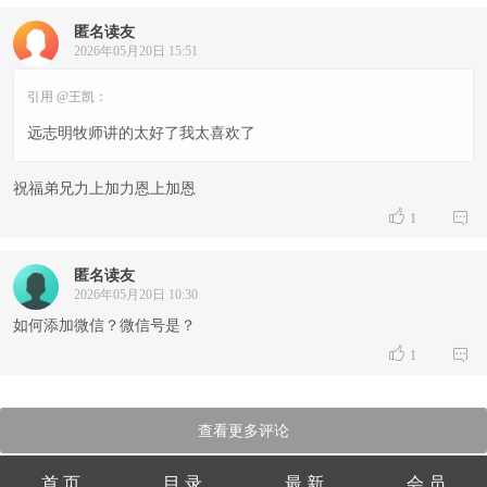
匿名读友
2026年05月20日 15:51
引用 @王凯：
远志明牧师讲的太好了我太喜欢了
祝福弟兄力上加力恩上加恩


1
匿名读友
2026年05月20日 10:30
如何添加微信？微信号是？


1
查看更多评论
首 页
目 录
最 新
会 员