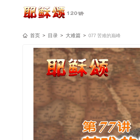
首页
>
目录
>
大难篇
>
077 苦难的巅峰