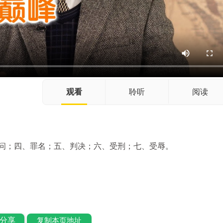
观看
聆听
阅读
问；四、罪名；五、判决；六、受刑；七、受辱。
分享
复制本页地址